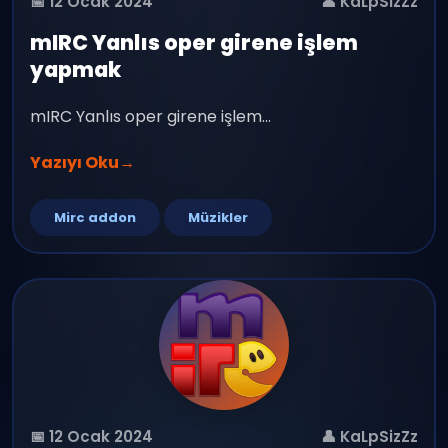
📅 12 Ocak 2024
👤 KaLpSizZz
mIRC Yanlıs oper girene işlem
yapmak
mIRC Yanlıs oper girene işlem...
Yazıyı Oku
→
Mirc addon
Müzikler
📅 12 Ocak 2024
👤 KaLpSizZz