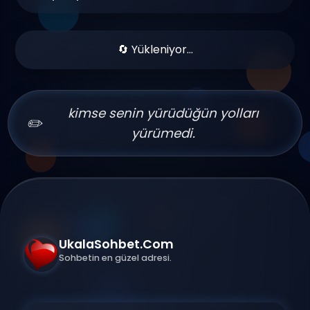
🔄 Yükleniyor...
kimse senin yürüdüğün yolları
✏️
yürümedi.
UkalaSohbet.Com
Sohbetin en güzel adresi.