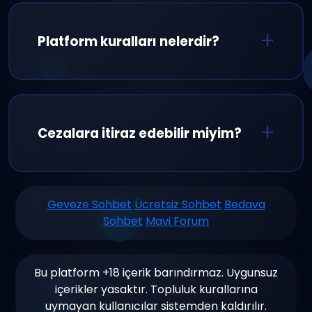
Ancak kullanıcı adınızı korumak, profil
oluşturmak ve özel özelliklere erişmek için
Platform kuralları nelerdir?
kayıt olmanızı öneriyoruz.
Saygılı iletişim, küfür ve hakaretin yasak
olması, spam yapmamak, 18+ içerik
paylaşımının yasak olması ve kişisel bilgi
Cezalara itiraz edebilir miyim?
paylaşımından kaçınmak temel
kurallarımızdır.
Evet, aldığınız cezaları haksız buluyorsanız
destek ekibimize başvurabilirsiniz. Tüm
Geveze Sohbet
Ücretsiz Sohbet
Bedava
Sohbet
Mavi Forum
başvurular detaylı incelenir ve en kısa
sürede yanıtlanır.
Bu platform +18 içerik barındırmaz. Uygunsuz
içerikler yasaktır. Topluluk kurallarına
uymayan kullanıcılar sistemden kaldırılır.