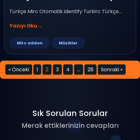
Türkçe Mirc Otomatik identify Turkirc Türkçe...
Yazıyı Oku
→
Mirc addon
Müzikler
« Önceki
1
2
3
4
…
28
Sonraki »
Sık Sorulan Sorular
Merak ettiklerinizin cevapları