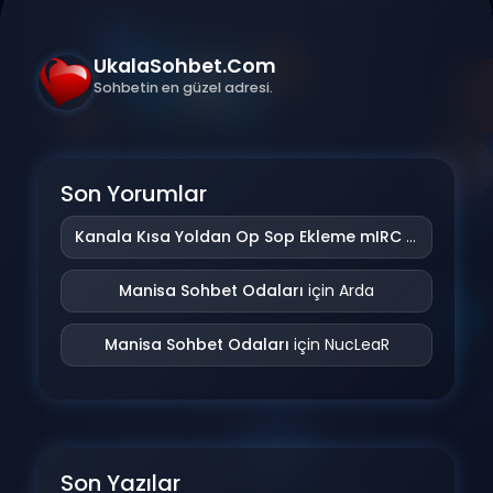
UkalaSohbet.Com
Sohbetin en güzel adresi.
Son Yorumlar
Kanala Kısa Yoldan Op Sop Ekleme mIRC Addonu
iç
Manisa Sohbet Odaları
için
Arda
Manisa Sohbet Odaları
için
NucLeaR
Son Yazılar