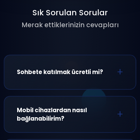
Sık Sorulan Sorular
Merak ettiklerinizin cevapları
Sohbete katılmak ücretli mi?
Hayır, Sohbete katilmak tamamen ücretsiz
bir platformdur. Hiçbir ödeme veya
Mobil cihazlardan nasıl
abonelik gerekmez. Tüm özellikler ücretsiz
bağlanabilirim?
olarak sunulmaktadır.
Android ve iOS için özel olarak geliştirilmiş