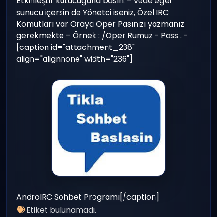
Etkinleştir kutucuğuna basın. – vede eğer
sunucu içersin de Yönetci iseniz, Özel IRC
Komutları var Oraya Oper Pasınızı yazmanız
gerekmekte – Örnek : /Oper Rumuz - Pass . -
[caption id="attachment_238"
align="alignnone" width="236"]
AndroIRC Sohbet Programı[/caption]
Etiket bulunamadı.