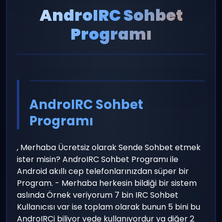
AndroIRC Sohbet
Programı
AndroIRC Sohbet
Programı
, Merhaba Ücretsiz olarak Sende Sohbet etmek
ister misin? AndroIRC Sohbet Programı ile
Android akıllı cep telefonlarınızdan süper bir
Program. - Merhaba herkesin bildiği bir sistem
aslında Örnek veriyorum 7 bin IRC Sohbet
Kullanıcısı var ise toplam olarak bunun 5 bini bu
AndroIRCi biliyor vede kullanıyordur ya diğer 2