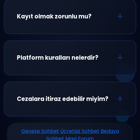
uygulamalarımızı indirerek veya mobil
tarayıcınız üzerinden web sitemize girerek
Kayıt olmak zorunlu mu?
bağlanabilirsiniz.
Hızlı giriş için misafir olarak bağlanabilirsiniz.
Ancak kullanıcı adınızı korumak, profil
oluşturmak ve özel özelliklere erişmek için
Platform kuralları nelerdir?
kayıt olmanızı öneriyoruz.
Saygılı iletişim, küfür ve hakaretin yasak
olması, spam yapmamak, 18+ içerik
paylaşımının yasak olması ve kişisel bilgi
Cezalara itiraz edebilir miyim?
paylaşımından kaçınmak temel
kurallarımızdır.
Evet, aldığınız cezaları haksız buluyorsanız
destek ekibimize başvurabilirsiniz. Tüm
Geveze Sohbet
Ücretsiz Sohbet
Bedava
Sohbet
Mavi Forum
başvurular detaylı incelenir ve en kısa