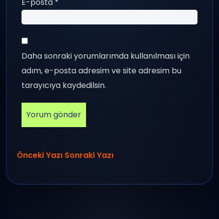
E-posta
*
Daha sonraki yorumlarımda kullanılması için
adım, e-posta adresim ve site adresim bu
tarayıcıya kaydedilsin.
Önceki Yazı
Sonraki Yazı