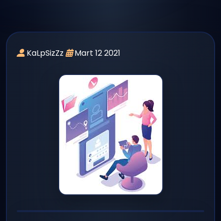
panel giriş
yayın
KaLpSizZz
Mart 12 2021