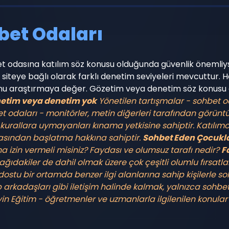
bet Odaları
bet odasına katılım söz konusu olduğunda güvenlik önemliy
z siteye bağlı olarak farklı denetim seviyeleri mevcuttur.
nu araştırmaya değer. Gözetim veya denetim söz konusu o
netim veya denetim yok
Yönetilen tartışmalar - sohbet 
t odaları - monitörler, metin diğerleri tarafından görün
r, kurallara uymayanları kınama yetkisine sahiptir. Katı
dasından başlatma hakkına sahiptir.
Sohbet Eden Çocukları
a izin vermeli misiniz? Faydası ve olumsuz tarafı nedir?
F
ağıdakiler de dahil olmak üzere çok çeşitli olumlu fırsatla
dostu bir ortamda benzer ilgi alanlarına sahip kişilerle 
rkadaşları gibi iletişim halinde kalmak, yalnızca sohbe
yin
Eğitim - öğretmenler ve uzmanlarla ilgilenilen konul