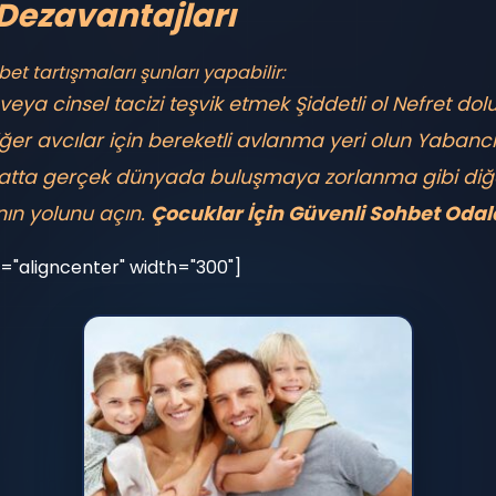
Dezavantajları
et tartışmaları şunları yapabilir:
eya cinsel tacizi teşvik etmek
Şiddetli ol
Nefret dolu
er avcılar için bereketli avlanma yeri olun
Yabancıl
hatta gerçek dünyada buluşmaya zorlanma gibi diğ
ın yolunu açın.
Çocuklar İçin Güvenli Sohbet Odal
="aligncenter" width="300"]