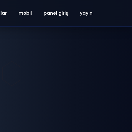
lar
mobil
panel giriş
yayın