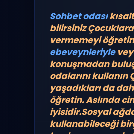
Sohbet odası
kısal
bilirsiniz
Çocuklara,
vermemeyi öğreti
ebeveynleriyle
veya
konuşmadan buluş
odalarını kullanın
Ç
yaşadıkları da dahi
öğretin. Aslında c
iyisidir.Sosyal ağ
kullanabileceği bi