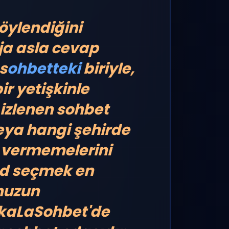
öylendiğini
ja asla cevap
s
ohbetteki
biriyle,
r yetişkinle
 izlenen sohbet
veya hangi şehirde
ni vermemelerini
 ad seçmek en
unuzun
UkaLaSohbet'de