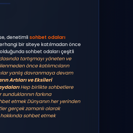
se, denetimli
sohbet odaları
 Herhangi bir siteye katılmadan önce
lduğunda sohbet odaları çeşitli
odasında tartışmayı yöneten ve
tülenmeden önce katılımcıların
lımcılar yanlış davranmaya devam
n Artıları ve Eksileri
aydaları
Hep birlikte sohbetlere
r sunduklarının farkına
sohbet etmek
Dünyanın her yerinden
tler gerçek zamanlı olarak
ar hakkında sohbet etmek