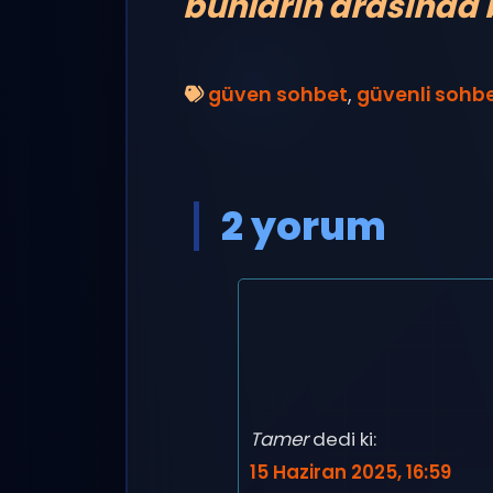
bunların arasında b
güven sohbet
,
güvenli sohb
2 yorum
Tamer
dedi ki:
15 Haziran 2025, 16:59