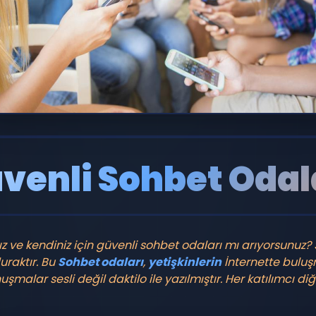
venli Sohbet Odal
z ve kendiniz için güvenli sohbet odaları mı arıyorsunuz?
duraktır. Bu
Sohbet odaları
,
yetişkinlerin
İnternette buluş
şmalar sesli değil daktilo ile yazılmıştır. Her katılımcı diğ