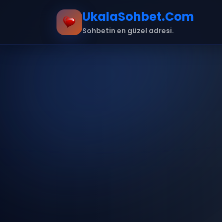
UkalaSohbet.Com
Sohbetin en güzel adresi.
Ana Sayfa
Hakkımızda
İletişim
Kurallar
mobil