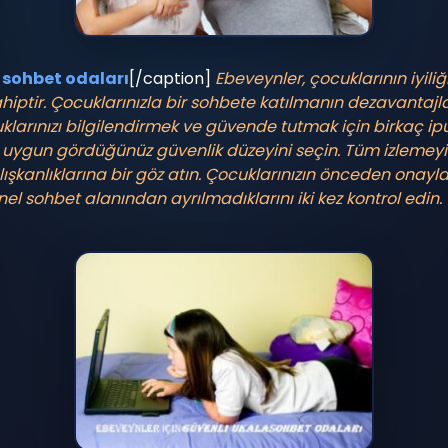
e sohbet odaları
[/caption]
Ebeveynler, çocuklarının iyili
ptir. Çocuklarınızla bir sohbete katılmanın dezavantajl
cuklarınızı bilgilendirmek ve güvende tutmak için birkaç ip
n uygun gördüğünüz güvenlik düzeyini seçin.
Tüm izlemeyi
kanlıklarına bir göz atın.
Çocuklarınızın önceden onayladı
nel sohbet alanından ayrılmadıklarını iki kez kontrol edin.