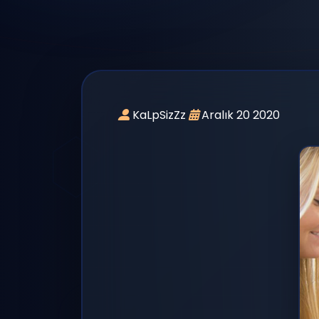
panel giriş
yayın
KaLpSizZz
Aralık 20 2020