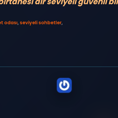
irtanesi'dir seviyeli güvenli bi
et odası
,
seviyeli sohbetler
,