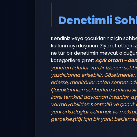
Denetimli Soh
Kendiniz veya çocuklarınız için soh
kullanmayı düşünün. Ziyaret ettiğini
ne tür bir denetimin mevcut olduğu
kategorilere girer:
Açık ortam - de
yöneten liderler vardır
İzlenen sohbe
yazdıklarına erişebilir. Gözetmenle
ederse, monitörler onları sohbet o
Çocuklarınızın sohbetlere katılmasın
karşı temkinli davranan insanlar, aş
varmayabilirler:
Kontrollü ve çocuk 
yeni arkadaşlar edinmek ve mektup a
gerçekleştiği için bir yanıt bekleme