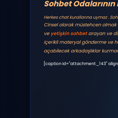
Sohbet Odalarının 
Herkes chat kurallarına uymaz . Sohb
Cinsel olarak müstehcen olmak v
ve
yetişkin sohbet
arayan ve diğ
içerikli materyal gönderme ve 
açabilecek arkadaşlıklar kurman
[caption id="attachment_143" align