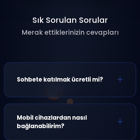
Sık Sorulan Sorular
Merak ettiklerinizin cevapları
Sohbete katılmak ücretli mi?
Hayır, Sohbete katilmak tamamen ücretsiz
bir platformdur. Hiçbir ödeme veya
Mobil cihazlardan nasıl
abonelik gerekmez. Tüm özellikler ücretsiz
bağlanabilirim?
olarak sunulmaktadır.