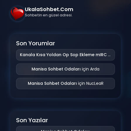
UkalaSohbet.Com
Sohbetin en güzel adresi.
Son Yorumlar
Kanala Kısa Yoldan Op Sop Ekleme mIRC Addonu
iç
Manisa Sohbet Odaları
için
Arda
Manisa Sohbet Odaları
için
NucLeaR
Son Yazılar