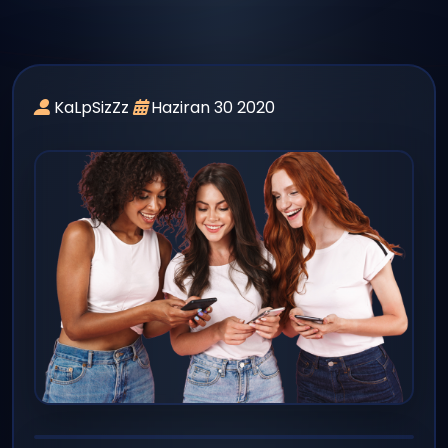
panel giriş
yayın
KaLpSizZz
Haziran 30 2020