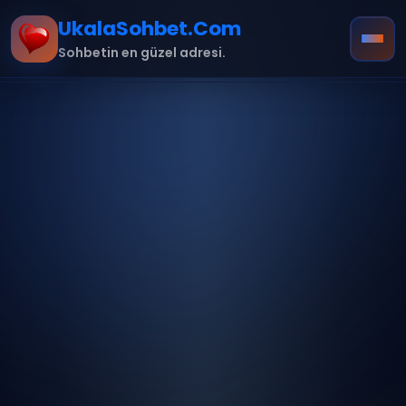
UkalaSohbet.Com
Sohbetin en güzel adresi.
Ana Sayfa
Hakkımızda
İletişim
Kurallar
mobil