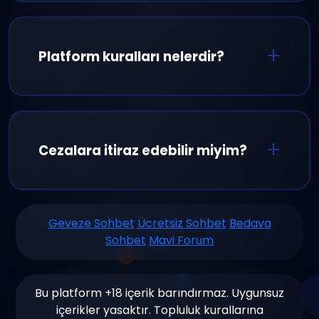
Hızlı giriş için misafir olarak bağlanabilirsiniz.
Ancak kullanıcı adınızı korumak, profil
oluşturmak ve özel özelliklere erişmek için
Platform kuralları nelerdir?
kayıt olmanızı öneriyoruz.
Saygılı iletişim, küfür ve hakaretin yasak
olması, spam yapmamak, 18+ içerik
paylaşımının yasak olması ve kişisel bilgi
Cezalara itiraz edebilir miyim?
paylaşımından kaçınmak temel
kurallarımızdır.
Evet, aldığınız cezaları haksız buluyorsanız
destek ekibimize başvurabilirsiniz. Tüm
Geveze Sohbet
Ücretsiz Sohbet
Bedava
Sohbet
Mavi Forum
başvurular detaylı incelenir ve en kısa
sürede yanıtlanır.
Bu platform +18 içerik barındırmaz. Uygunsuz
içerikler yasaktır. Topluluk kurallarına