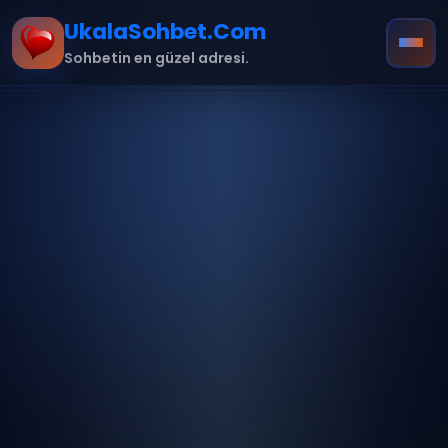
UkalaSohbet.Com
Sohbetin en güzel adresi.
Ana Sayfa
Hakkımızda
İletişim
Kurallar
mobil