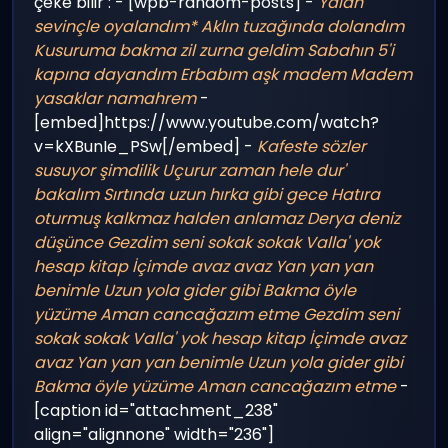
çeke bilir : - [wpb-random-posts] -
Yalan
sevinçle oyalandım*
Aklın tuzağında dolandım
Kusuruma bakma zil zurna geldim
Sabahın 5'i
kapına dayandım
Erbabım aşk madem
Madem
yasaklar namahrem
-
[embed]https://www.youtube.com/watch?
v=kXBunIe_PSw[/embed] -
Kafeste sözler
susuyor şimdilik
Uçurur zaman hele dur'
bakalım
Sırtında uzun hırka gibi gece
Hatıra
oturmuş kalkmaz halden anlamaz
Derya deniz
düşünce
Gezdim seni sokak sokak
Valla' yok
hesap kitap
İçimde avaz avaz
Yan yan yan
benimle
Uzun yola gider gibi
Bakma öyle
yüzüme
Aman cancağazım etme
Gezdim seni
sokak sokak
Valla' yok hesap kitap
İçimde avaz
avaz
Yan yan yan benimle
Uzun yola gider gibi
Bakma öyle yüzüme
Aman cancağazım etme
-
[caption id="attachment_238"
align="alignnone" width="236"]