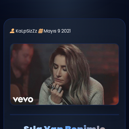
panel giriş
yayın
KaLpSizZz
Mayıs 9 2021