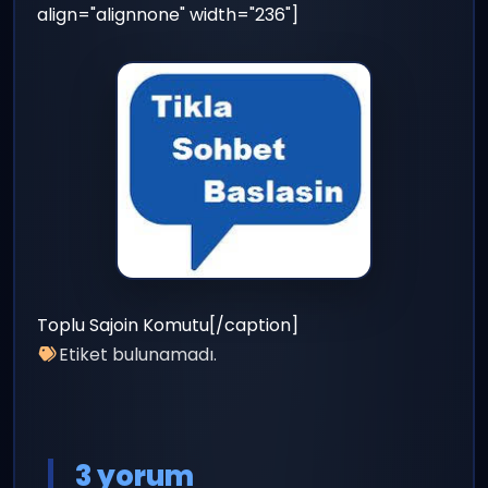
align="alignnone" width="236"]
Toplu Sajoin Komutu[/caption]
Etiket bulunamadı.
3 yorum