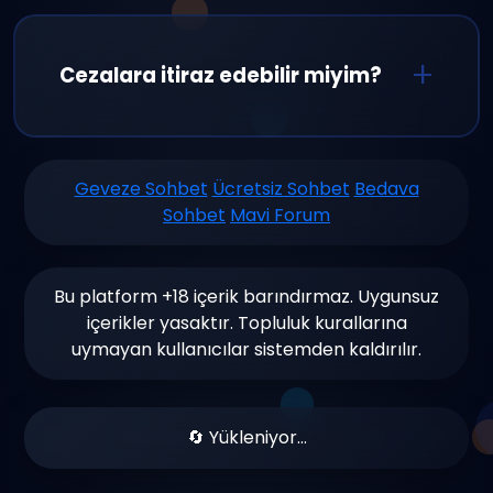
Saygılı iletişim, küfür ve hakaretin yasak
olması, spam yapmamak, 18+ içerik
paylaşımının yasak olması ve kişisel bilgi
Cezalara itiraz edebilir miyim?
paylaşımından kaçınmak temel
kurallarımızdır.
Evet, aldığınız cezaları haksız buluyorsanız
destek ekibimize başvurabilirsiniz. Tüm
Geveze Sohbet
Ücretsiz Sohbet
Bedava
Sohbet
Mavi Forum
başvurular detaylı incelenir ve en kısa
sürede yanıtlanır.
Bu platform +18 içerik barındırmaz. Uygunsuz
içerikler yasaktır. Topluluk kurallarına
uymayan kullanıcılar sistemden kaldırılır.
🔄 Yükleniyor...