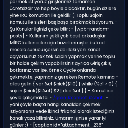
görmek istiyoruz girişlerimiz tamamen
ücretsizdir ve hep böyle olacaktır, bugün sizlere
yine IRC komutları ile geldik :) Toplu Sajoin
Komutu ile sizleri baş başa bırakmak istiyorum. -
Şu Konular ilginizi çeke bilir : - [wpb-random-
posts] - Kullanım şekli çok basit arkadaşlar
MİRC kullanıcıları için hazırlanmıştır bu kod
mesela sunucu içersin de illaki yeni kanal
açıyorsunuz tek tek sajoin yapmak yerine toplu
bir halde çekim yapabilirsiniz ayrıca Giriş çıkış
botlarınız var ise, örnek Cycle onlarıda
çekmekte, yapmanız gereken Remote kısmına -
alias gelin { var %c1 $nick($1,0) | while (%c1 > 0) {
sajoin $nick($1,%c1) $2 | dec %c1 } } - Komut ise
şöyle çalışmakta. -
/gelin #sohbet #chat .
-
yani şöyle başta hangi kanaldan çekmek
istiyorsanız vede ikinci #kanal olarak istediğiniz
kanalı yaza bilirsiniz, Umarım işinize yarar iyi
günler :) - [caption id="attachment_238"