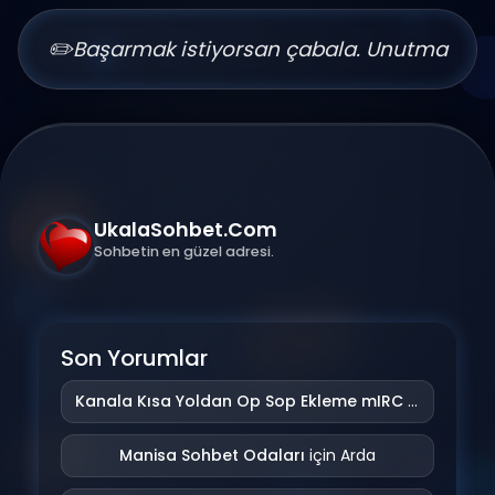
✏️
Başarmak istiyorsan çabala. Unutma
UkalaSohbet.Com
Sohbetin en güzel adresi.
Son Yorumlar
Kanala Kısa Yoldan Op Sop Ekleme mIRC Addonu
iç
Manisa Sohbet Odaları
için
Arda