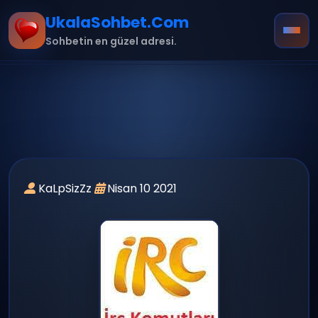
UkalaSohbet.Com
Sohbetin en güzel adresi.
Ana Sayfa
Hakkımızda
KaLpSizZz
Nisan 10 2021
İletişim
Kurallar
mobil