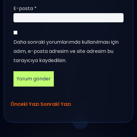
E-posta
*
Daha sonraki yorumlarımda kullanılması için
adım, e-posta adresim ve site adresim bu
tarayıcıya kaydedilsin.
Önceki Yazı
Sonraki Yazı