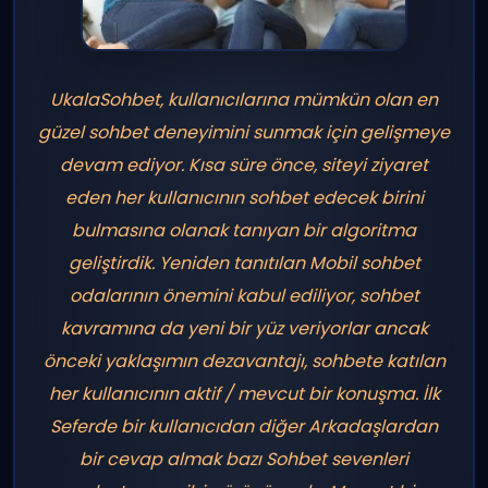
UkalaSohbet, kullanıcılarına mümkün olan en
güzel sohbet deneyimini sunmak için gelişmeye
devam ediyor. Kısa süre önce, siteyi ziyaret
eden her kullanıcının sohbet edecek birini
bulmasına olanak tanıyan bir algoritma
geliştirdik. Yeniden tanıtılan Mobil sohbet
odalarının önemini kabul ediliyor, sohbet
kavramına da yeni bir yüz veriyorlar ancak
önceki yaklaşımın dezavantajı, sohbete katılan
her kullanıcının aktif / mevcut bir konuşma. İlk
Seferde bir kullanıcıdan diğer Arkadaşlardan
bir cevap almak bazı Sohbet sevenleri