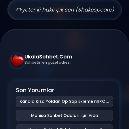
✏️
yeter ki haklı çık sen (Shakespeare)
UkalaSohbet.Com
Sohbetin en güzel adresi.
Son Yorumlar
Kanala Kısa Yoldan Op Sop Ekleme mIRC Addonu
iç
Manisa Sohbet Odaları
için
Arda