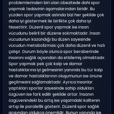
problemlerinden biri olan obezitede dahi spor
yapmak tedavinin aşamalarından biridir. Bu
yüzden spor yapmak aslında bizi her şekilde çok
daha iyi göstermek ile birlikte çok daha iyi
hissettirir. Düzenli spor yapmak ise insan
vücudunu belirli bir düzene sokmaktadır. İnsan
vücudunun kazandığı bu düzen sayesinde
vücudun metabolizması çok daha düzenli ve hızlı
çalışır. Durum böyle olunca spor beraberinde
insanını sağlık açısından da etkilemiş olmaktadır.
Spor yapmak pek çok kalp ve damar
hastalıklarına iyi gelmesinin yanında bu tür kalp
ve damar hastalıklarının oluşumunun ise önüne
geçilmesini sağlamaktadır. Ayrıca insanlar
yaptıkları sporlar sayesinde sahip oldukları
özgüven ise fark edilir şekilde artar. İnsanın
özgüvenindeki bu artış ise yaşamdaki kalitenin
artışı ile paralellik gösterir. Düzenli spor sağlık
açısından oldukça önemlidir. Bunun yanında ise