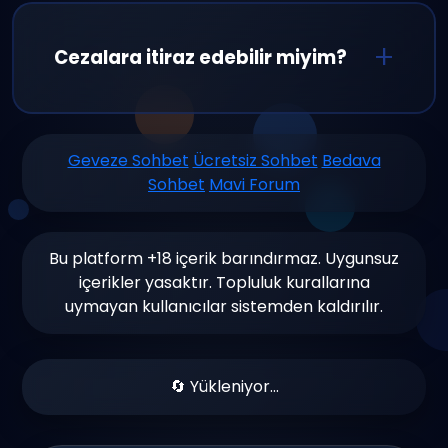
olması, spam yapmamak, 18+ içerik
paylaşımının yasak olması ve kişisel bilgi
Cezalara itiraz edebilir miyim?
paylaşımından kaçınmak temel
kurallarımızdır.
Evet, aldığınız cezaları haksız buluyorsanız
destek ekibimize başvurabilirsiniz. Tüm
Geveze Sohbet
Ücretsiz Sohbet
Bedava
Sohbet
Mavi Forum
başvurular detaylı incelenir ve en kısa
sürede yanıtlanır.
Bu platform +18 içerik barındırmaz. Uygunsuz
içerikler yasaktır. Topluluk kurallarına
uymayan kullanıcılar sistemden kaldırılır.
🔄 Yükleniyor...