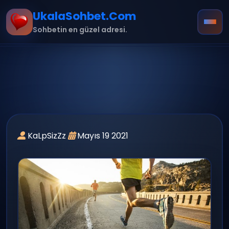
UkalaSohbet.Com
Sohbetin en güzel adresi.
Ana Sayfa
Hakkımızda
KaLpSizZz
Mayıs 19 2021
İletişim
Kurallar
mobil