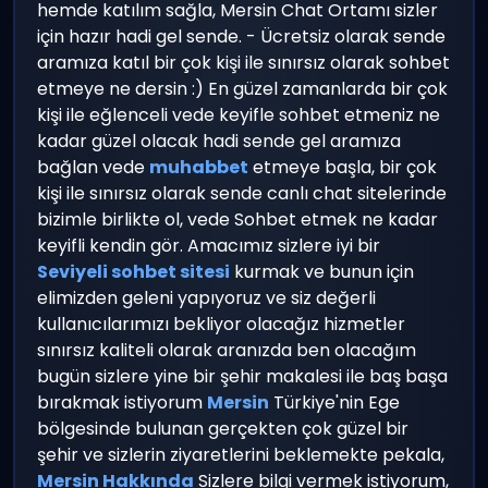
hemde katılım sağla, Mersin Chat Ortamı sizler
için hazır hadi gel sende. - Ücretsiz olarak sende
aramıza katıl bir çok kişi ile sınırsız olarak sohbet
etmeye ne dersin :) En güzel zamanlarda bir çok
kişi ile eğlenceli vede keyifle sohbet etmeniz ne
kadar güzel olacak hadi sende gel aramıza
bağlan vede
muhabbet
etmeye başla, bir çok
kişi ile sınırsız olarak sende canlı chat sitelerinde
bizimle birlikte ol, vede Sohbet etmek ne kadar
keyifli kendin gör. Amacımız sizlere iyi bir
Seviyeli sohbet sitesi
kurmak ve bunun için
elimizden geleni yapıyoruz ve siz değerli
kullanıcılarımızı bekliyor olacağız hizmetler
sınırsız kaliteli olarak aranızda ben olacağım
bugün sizlere yine bir şehir makalesi ile baş başa
bırakmak istiyorum
Mersin
Türkiye'nin Ege
bölgesinde bulunan gerçekten çok güzel bir
şehir ve sizlerin ziyaretlerini beklemekte pekala,
Mersin Hakkında
Sizlere bilgi vermek istiyorum,