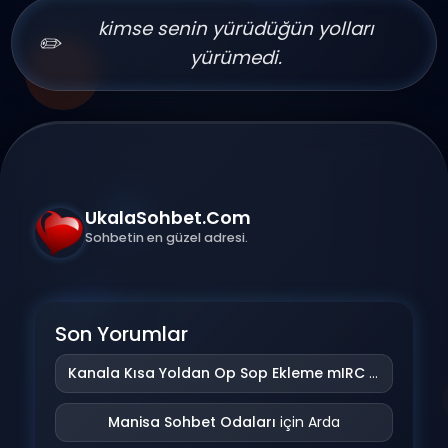
kimse senin yürüdüğün yolları
✏️
yürümedi.
UkalaSohbet.Com
Sohbetin en güzel adresi.
Son Yorumlar
Kanala Kısa Yoldan Op Sop Ekleme mIRC Addonu
iç
Manisa Sohbet Odaları
için
Arda