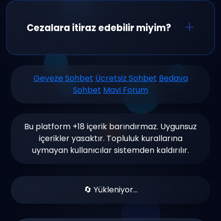
olması, spam yapmamak, 18+ içerik
paylaşımının yasak olması ve kişisel bilgi
Cezalara itiraz edebilir miyim?
paylaşımından kaçınmak temel
kurallarımızdır.
Evet, aldığınız cezaları haksız buluyorsanız
destek ekibimize başvurabilirsiniz. Tüm
Geveze Sohbet
Ücretsiz Sohbet
Bedava
Sohbet
Mavi Forum
başvurular detaylı incelenir ve en kısa
sürede yanıtlanır.
Bu platform +18 içerik barındırmaz. Uygunsuz
içerikler yasaktır. Topluluk kurallarına
uymayan kullanıcılar sistemden kaldırılır.
🔄 Yükleniyor...