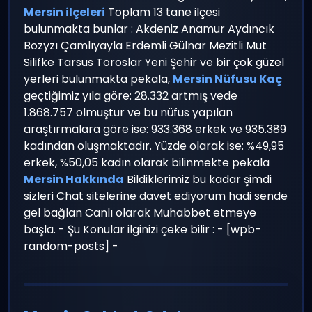
Mersin ilçeleri
Toplam 13 tane ilçesi
bulunmakta bunlar : Akdeniz Anamur Aydıncık
Bozyzı Çamlıyayla Erdemli Gülnar Mezitli Mut
Silifke Tarsus Toroslar Yeni Şehir ve bir çok güzel
yerleri bulunmakta pekala,
Mersin Nüfusu Kaç
geçtiğimiz yıla göre: 28.332 artmış vede
1.868.757 olmuştur ve bu nüfus yapılan
araştırmalara göre ise: 933.368 erkek ve 935.389
kadından oluşmaktadır. Yüzde olarak ise: %49,95
erkek, %50,05 kadın olarak bilinmekte pekala
Mersin Hakkında
Bildiklerimiz bu kadar şimdi
sizleri Chat sitelerine davet ediyorum hadi sende
gel bağlan Canlı olarak Muhabbet etmeye
başla. - Şu Konular ilginizi çeke bilir : - [wpb-
random-posts] -