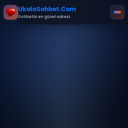
UkalaSohbet.Com
Sohbetin en güzel adresi.
Ana Sayfa
Hakkımızda
İletişim
Kurallar
mobil