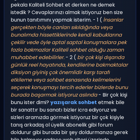
pekala Kaliteli Sohbet et derken ne demek
istedik ? Cevaplarınızı almak istiyoruz ben size
bunun tanıtımını yapmak isterim. - 1 (
İnsanlar
gerçekten böyle canları sıkıldığında veya
bunalımda hissettiklerinde kendi
kabuklarına
çekilir vede öyle aptal saptal konuşmalara pek
fazla bakmazlar Kaliteli sohbet olduğu
zaman
muhabbet edebilirler.
- 2 (
bir çok kişi dışarıda
günlük reel hayatında, kendilerine bakmaktalar
diksiyon giyiniş çok
önemlidir karşı tarafı
etkileme veya sohbet esnasında kelimelerini
seçerek konuşmayı tercih
ederler bizlerde bunu
burada başarmak istiyoruz aslında
- Bir çok kişi
bunu ister dimi?
yazışarak sohbet
etmek bile
bir sanattır bu sanatı bizler icra ediyoruz ve
sizleri aramızda görmek istiyoruz bir çok kişiyle
tanış arkadaş ol üyelik abonelik gibi forum
doldurur gibi burada bir şey doldurmanıza gerek
bile kalmıyor sadece web sitesi üzerinde