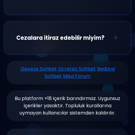
kayıt olmanızı öneriyoruz.
Saygılı iletişim, küfür ve hakaretin yasak
olması, spam yapmamak, 18+ içerik
paylaşımının yasak olması ve kişisel bilgi
Cezalara itiraz edebilir miyim?
paylaşımından kaçınmak temel
kurallarımızdır.
Evet, aldığınız cezaları haksız buluyorsanız
destek ekibimize başvurabilirsiniz. Tüm
Geveze Sohbet
Ücretsiz Sohbet
Bedava
Sohbet
Mavi Forum
başvurular detaylı incelenir ve en kısa
sürede yanıtlanır.
Bu platform +18 içerik barındırmaz. Uygunsuz
içerikler yasaktır. Topluluk kurallarına
uymayan kullanıcılar sistemden kaldırılır.