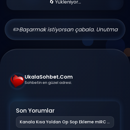
🔄 Yükleniyor...
✏️
Başarmak istiyorsan çabala. Unutma
UkalaSohbet.Com
Sohbetin en güzel adresi.
Son Yorumlar
Kanala Kısa Yoldan Op Sop Ekleme mIRC Addonu
iç