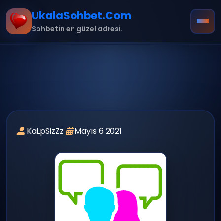
UkalaSohbet.Com
Sohbetin en güzel adresi.
Ana Sayfa
Hakkımızda
KaLpSizZz
Mayıs 6 2021
İletişim
Kurallar
mobil