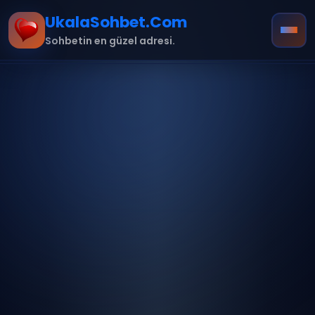
UkalaSohbet.Com
Sohbetin en güzel adresi.
Ana Sayfa
Hakkımızda
İletişim
Kurallar
mobil