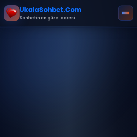
UkalaSohbet.Com
Sohbetin en güzel adresi.
Ana Sayfa
Hakkımızda
İletişim
Kurallar
mobil