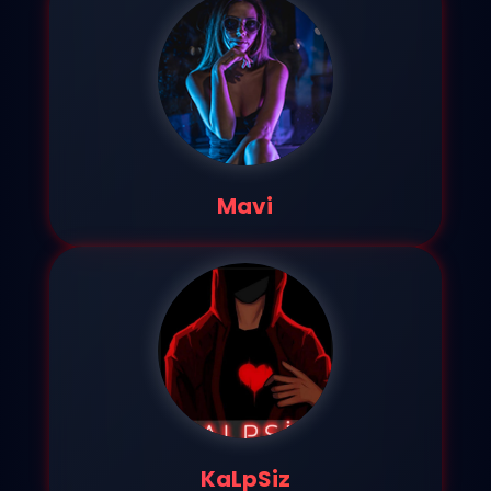
Mavi
KaLpSiz