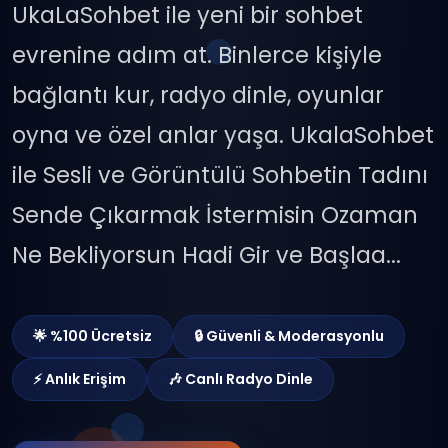
UkaLaSohbet ile yeni bir sohbet
evrenine adım at. Binlerce kişiyle
bağlantı kur, radyo dinle, oyunlar
oyna ve özel anlar yaşa. UkalaSohbet
ile Sesli ve Görüntülü Sohbetin Tadını
Sende Çıkarmak İstermisin Ozaman
Ne Bekliyorsun Hadi Gir ve Başlaa...
🌟 %100 Ücretsiz
🔒 Güvenli & Moderasyonlu
⚡ Anlık Erişim
🎶 Canlı Radyo Dinle