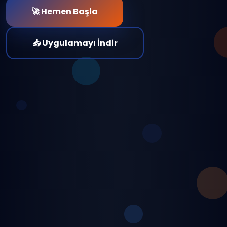
🚀 Hemen Başla
📥 Uygulamayı İndir