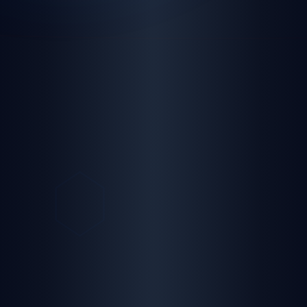
panel giriş
yayın