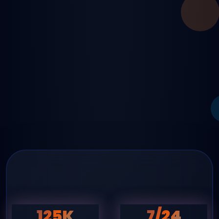
125K
7/24