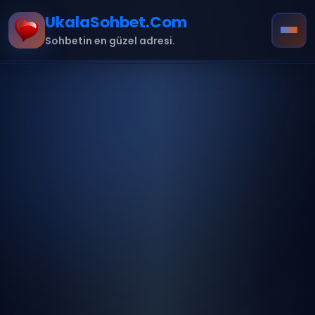
UkalaSohbet.Com
Sohbetin en güzel adresi.
Ana Sayfa
Hakkımızda
İletişim
Kurallar
mobil