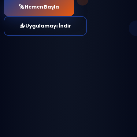
🚀 Hemen Başla
📥 Uygulamayı İndir