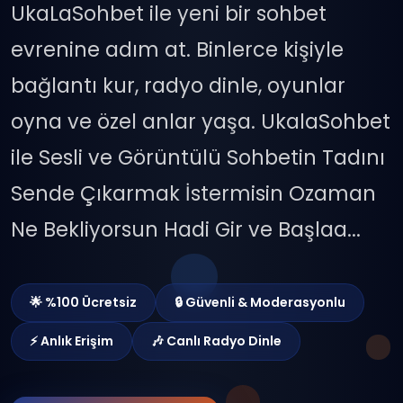
UkaLaSohbet ile yeni bir sohbet
evrenine adım at. Binlerce kişiyle
bağlantı kur, radyo dinle, oyunlar
oyna ve özel anlar yaşa. UkalaSohbet
ile Sesli ve Görüntülü Sohbetin Tadını
Sende Çıkarmak İstermisin Ozaman
Ne Bekliyorsun Hadi Gir ve Başlaa...
🌟 %100 Ücretsiz
🔒 Güvenli & Moderasyonlu
⚡ Anlık Erişim
🎶 Canlı Radyo Dinle