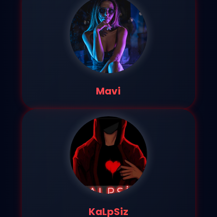
Mavi
KaLpSiz