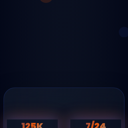
125K
7/24