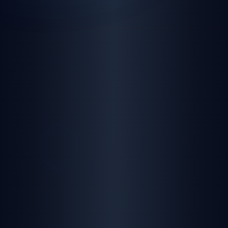
panel giriş
yayın