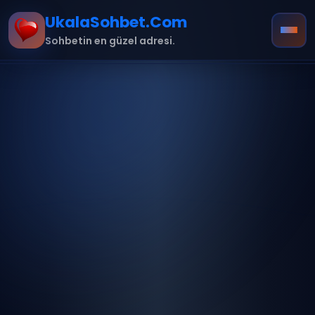
UkalaSohbet.Com
Sohbetin en güzel adresi.
Ana Sayfa
Hakkımızda
İletişim
Kurallar
mobil