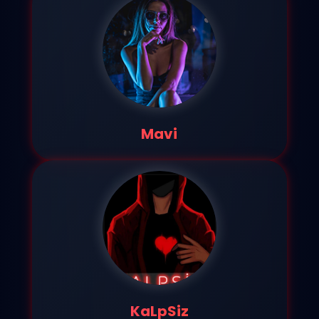
Mavi
KaLpSiz