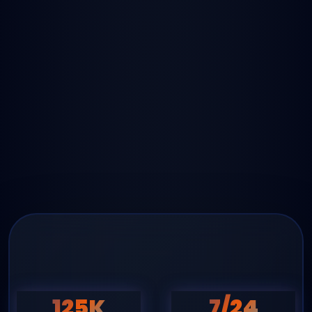
125K
7/24