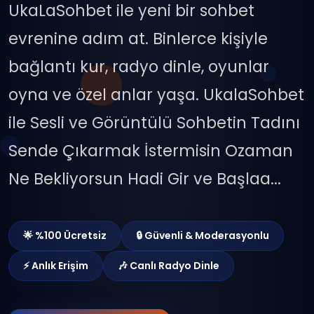
UkaLaSohbet ile yeni bir sohbet
evrenine adım at. Binlerce kişiyle
bağlantı kur, radyo dinle, oyunlar
oyna ve özel anlar yaşa. UkalaSohbet
ile Sesli ve Görüntülü Sohbetin Tadını
Sende Çıkarmak İstermisin Ozaman
Ne Bekliyorsun Hadi Gir ve Başlaa...
🌟 %100 Ücretsiz
🔒 Güvenli & Moderasyonlu
⚡ Anlık Erişim
🎶 Canlı Radyo Dinle