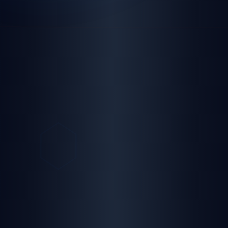
panel giriş
yayın