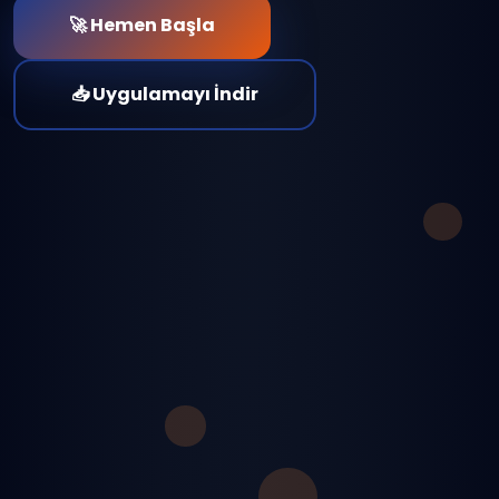
🚀 Hemen Başla
📥 Uygulamayı İndir