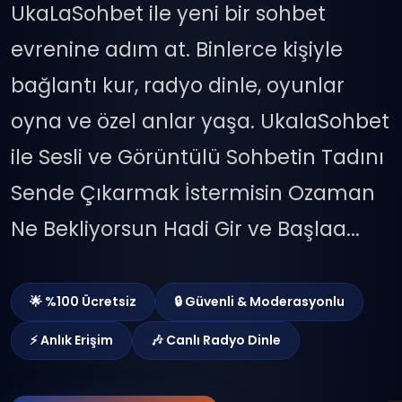
UkaLaSohbet ile yeni bir sohbet
evrenine adım at. Binlerce kişiyle
bağlantı kur, radyo dinle, oyunlar
oyna ve özel anlar yaşa. UkalaSohbet
ile Sesli ve Görüntülü Sohbetin Tadını
Sende Çıkarmak İstermisin Ozaman
Ne Bekliyorsun Hadi Gir ve Başlaa...
🌟 %100 Ücretsiz
🔒 Güvenli & Moderasyonlu
⚡ Anlık Erişim
🎶 Canlı Radyo Dinle