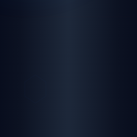
panel giriş
yayın