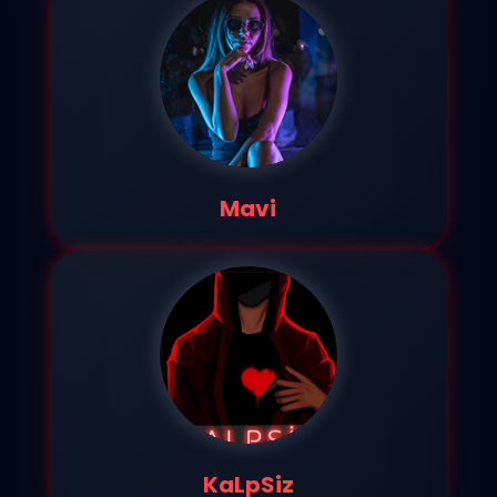
Mavi
KaLpSiz