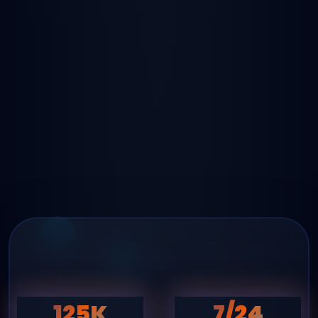
125K
7/24