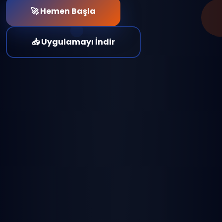
🚀 Hemen Başla
📥 Uygulamayı İndir