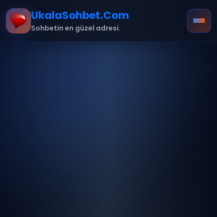
UkalaSohbet.Com
Sohbetin en güzel adresi.
Ana Sayfa
Hakkımızda
İletişim
Kurallar
mobil